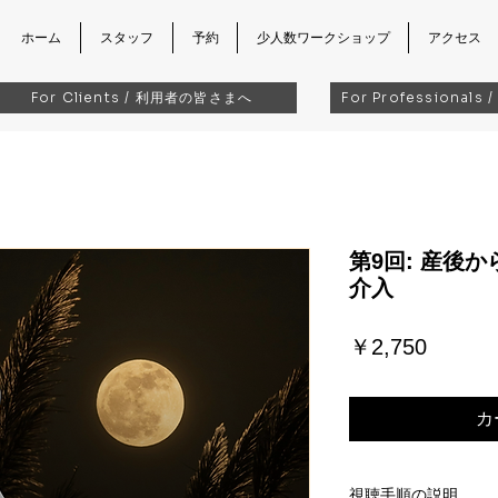
ホーム
スタッフ
予約
少人数ワークショップ
アクセス
For Clients / 利用者の皆さまへ
For Professional
第9回: 産後
介入
価
￥2,750
格
カ
視聴手順の説明