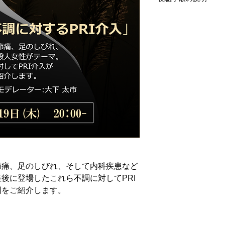
アーカイブご購入手
URLを購入時にご
せていただきます。
(@ThreeR.LL
ください。もし翌々
ない場合、迷惑メー
ない場合は大変お手数です
ールにでご連絡くださ
動画視聴期限は購入
ドはできません。
節痛、足のしびれ、そして内科疾患など
後に登場したこれら不調に対してPRI
例をご紹介します。