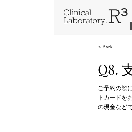
< Back
Q8.
ご予約の際
トカードを
の現金など